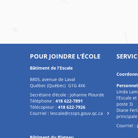
POUR JOINDRE L’ÉCOLE
SERVIC
Bâtiment de l'Escale
Coordonné
8805, avenue de Laval
Québec (Québec) G1G 4X6
Personnel
Linda Lam
Secrétaire d’école : Johanne Plourde
l'Escale e
Téléphone :
418 622-7891
poste 3)
Télécopieur :
418 622-7926
Diane Ferl
Courriel :
lescale@cssps.gouv.qc.ca
principale
Courriel :
Bâtiment du Plateau