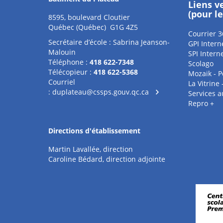
Liens v
(pour l
8595, boulevard Cloutier
Québec (Québec) G1G 4Z5
Courrier 3
Secrétaire d’école : Sabrina Jeanson-
GPI Intern
Malouin
SPI Intern
Téléphone :
418 622-7348
Scolago
Télécopieur :
418 622-5368
Mozaik - P
Courriel
La Vitrine
:
duplateau@cssps.gouv.qc.ca
Services 
Repro +
Directions d'établissement
Martin Lavallée, direction
Caroline Bédard, direction adjointe