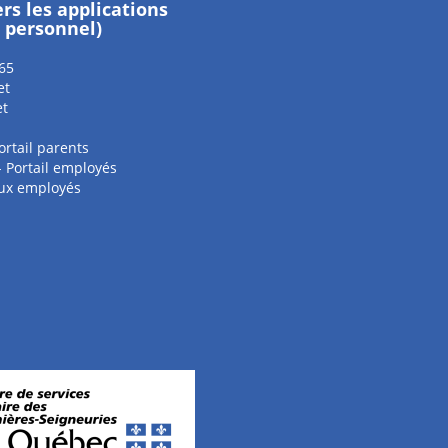
ers les applications
e personnel)
65
et
et
ortail parents
 - Portail employés
aux employés