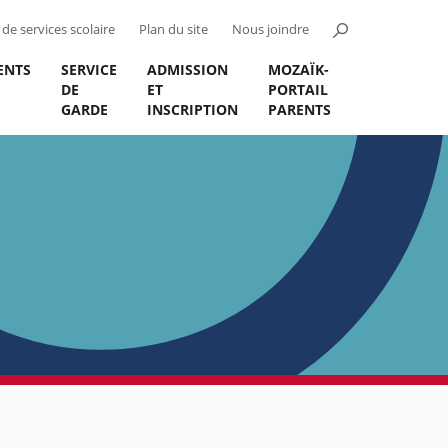
de services scolaire
Plan du site
Nous joindre
ENTS
SERVICE
ADMISSION
MOZAÏK-
DE
ET
PORTAIL
GARDE
INSCRIPTION
PARENTS